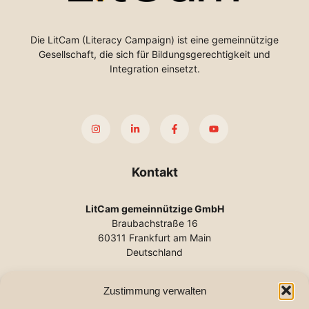
Die LitCam (Literacy Campaign) ist eine gemeinnützige
Gesellschaft, die sich für Bildungsgerechtigkeit und
Integration einsetzt.
Kontakt
LitCam gemeinnützige GmbH
Braubachstraße 16
60311 Frankfurt am Main
Deutschland
Tel.:
+49 (0) 69 2102-140
Zustimmung verwalten
E-Mail:
info@litcam.de